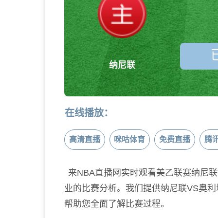
纳尼联
在线播放：
高清直播
咪咕体育
免费直播
腾
来NBA直播网实时观看美乙联赛纳尼联
业的比赛分析。我们提供纳尼联VS奥利
帮助您全面了解比赛过程。