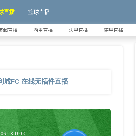
球直播
篮球直播
英超直播
西甲直播
法甲直播
德甲直播
利城FC 在线无插件直播
-06-18 10:00